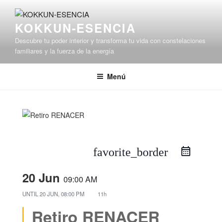
Saltar
al
KOKKUN-ESENCIA
contenido
Descubre tu poder interior y transforma tu vida con constelaciones
familiares y la fuerza de la energía
Menú
favorite_border
20 Jun
09:00 AM
UNTIL
20 JUN, 08:00 PM
11h
Retiro RENACER