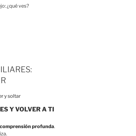
ejo: ¿qué ves?
LIARES:
AR
S Y VOLVER A TI
comprensión profunda
.
iza.