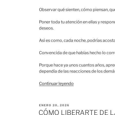
Observar qué sienten, cómo piensan, qu
Poner toda tu atención en ellas y respon
deseos.
Así es como, cada noche, podrías acosta
Convencida de que habías hecho lo corr
Porque hace ya unos cuantos años, apren
dependía de las reacciones de los demá
«OLVIDARTE
Continuar leyendo
DE
TI»
PUBLICADO
ENERO 20, 2026
EL
CÓMO LIBERARTE DE 