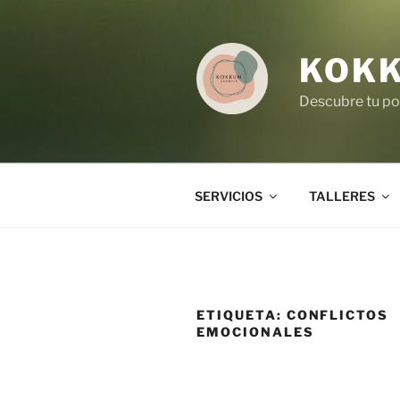
Saltar
al
contenido
KOKK
Descubre tu pod
SERVICIOS
TALLERES
ETIQUETA:
CONFLICTOS
EMOCIONALES