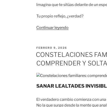
Imagina que te sitúas delante de un esp
Tu propio reflejo, ¿verdad?
«LA
Continuar leyendo
VIDA
TE
INVITA
PUBLICADO
FEBRERO 9, 2026
A
EL
CONSTELACIONES FAMI
VOLVER
COMPRENDER Y SOLT
A
TI»
SANAR LEALTADES INVISIBLE
El verdadero cambio comienza con una
No la que surge desde la mente que anal