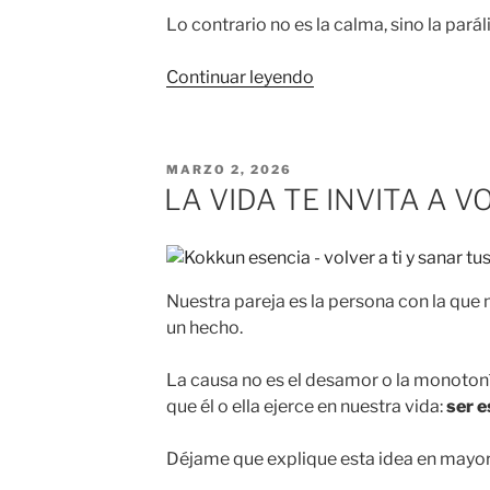
Lo contrario no es la calma, sino la paráli
«LA
Continuar leyendo
INCOMODIDAD
COMO
CAMINO
PUBLICADO
MARZO 2, 2026
HACIA
EL
LA VIDA TE INVITA A V
EL
CRECIMIENTO
PERSONAL»
Nuestra pareja es la persona con la que 
un hecho.
La causa no es el desamor o la monotonía
que él o ella ejerce en nuestra vida:
ser e
Déjame que explique esta idea en mayor