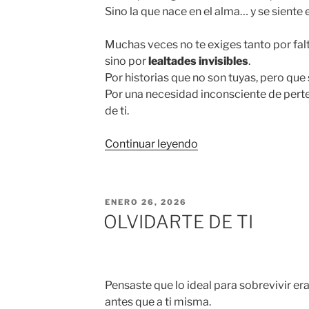
Sino la que nace en el alma… y se siente 
Muchas veces no te exiges tanto por fal
sino por
lealtades invisibles
.
Por historias que no son tuyas, pero que
Por una necesidad inconsciente de perten
de ti.
«CONSTELACIONES
Continuar leyendo
FAMILIARES:
COMPRENDER
Y
PUBLICADO
ENERO 26, 2026
SOLTAR»
EL
OLVIDARTE DE TI
Pensaste que lo ideal para sobrevivir era
antes que a ti misma.