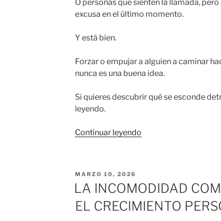
O personas que sienten la llamada, pero
excusa en el último momento.
Y está bien.
Forzar o empujar a alguien a caminar hac
nunca es una buena idea.
Si quieres descubrir qué se esconde detr
leyendo.
«CUANDO
Continuar leyendo
EL
PROBLEMA
DUELE
PUBLICADO
MARZO 10, 2026
MENOS
EL
LA INCOMODIDAD COM
QUE
EL CRECIMIENTO PER
LA
SOLUCIÓN»