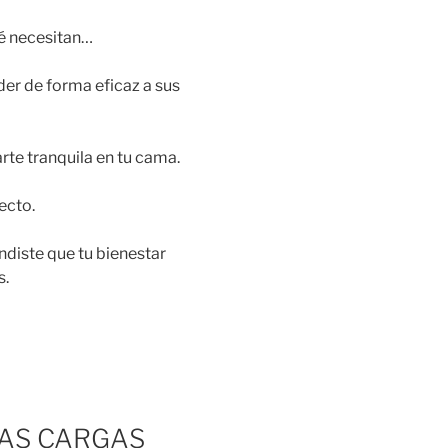
é necesitan…
der de forma eficaz a sus
rte tranquila en tu cama.
ecto.
diste que tu bienestar
s.
LAS CARGAS