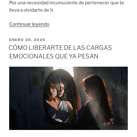
Por una necesidad inconsciente de pertenecer que te
lleva a olvidarte de ti.
«CONSTELACIONES
Continuar leyendo
FAMILIARES:
COMPRENDER
PUBLICADO
ENERO 20, 2026
EL
Y
CÓMO LIBERARTE DE LAS CARGAS
SOLTAR»
EMOCIONALES QUE YA PESAN