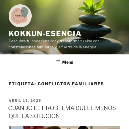
Saltar
al
contenido
KOKKUN-ESENCIA
Descubre tu poder interior y transforma tu vida con
constelaciones familiares y la fuerza de la energía
Menú
ETIQUETA:
CONFLICTOS FAMILIARES
PUBLICADO
ABRIL 13, 2026
EL
CUANDO EL PROBLEMA DUELE MENOS
QUE LA SOLUCIÓN