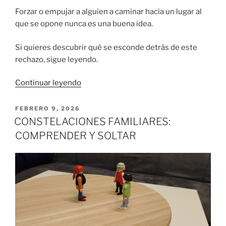
Forzar o empujar a alguien a caminar hacia un lugar al
que se opone nunca es una buena idea.
Si quieres descubrir qué se esconde detrás de este
rechazo, sigue leyendo.
«CUANDO
Continuar leyendo
EL
PROBLEMA
PUBLICADO
FEBRERO 9, 2026
EL
DUELE
CONSTELACIONES FAMILIARES:
MENOS
COMPRENDER Y SOLTAR
QUE
LA
SOLUCIÓN»